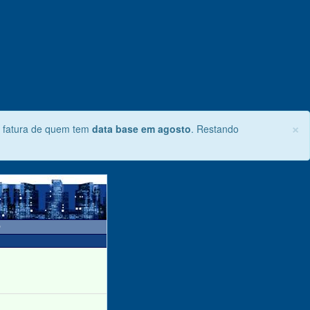
×
 fatura de quem tem
data base em agosto
. Restando
O