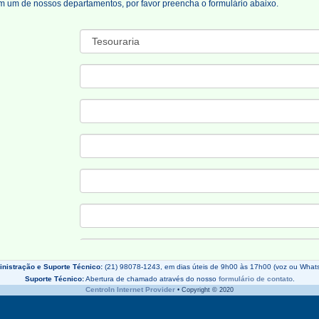
m um de nossos departamentos, por favor preencha o formulário abaixo.
:
nistração e Suporte Técnico:
(21) 98078-1243, em dias úteis de 9h00 às 17h00 (voz ou What
Suporte Técnico:
Abertura de chamado através do nosso
formulário de contato
.
CentroIn Internet Provider
• Copyright © 2020