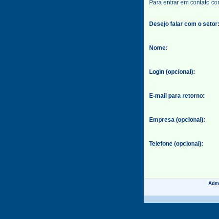
Para entrar em contato co
Desejo falar com o setor
Nome:
Login (opcional):
E-mail para retorno:
Empresa (opcional):
Telefone (opcional):
Assunto da Mensagem:
Admi
Mensagem: