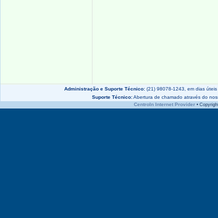
Administração e Suporte Técnico:
(21) 98078-1243, em dias útei
Suporte Técnico:
Abertura de chamado através do no
CentroIn Internet Provider
• Copyrigh